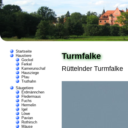
Startseite
Turmfalke
Haustiere
Gockel
Ferkel
Rüttelnder Turmfalke
Kamerunschaf
Hausziege
Pfau
Truthahn
Säugetiere
Erdmännchen
Fledermaus
Fuchs
Hermelin
Igel
Löwe
Pavian
Rothirsch
Mäuse