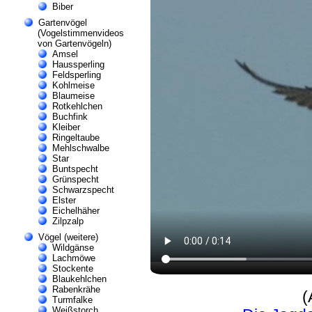
Biber
Gartenvögel
(Vogelstimmenvideos
von Gartenvögeln)
Amsel
Haussperling
Feldsperling
Kohlmeise
Blaumeise
Rotkehlchen
Buchfink
Kleiber
Ringeltaube
Mehlschwalbe
Star
Buntspecht
Grünspecht
Schwarzspecht
Elster
Eichelhäher
Zilpzalp
Vögel (weitere)
Wildgänse
Lachmöwe
Stockente
Blaukehlchen
Rabenkrähe
(
Turmfalke
Weißstorch