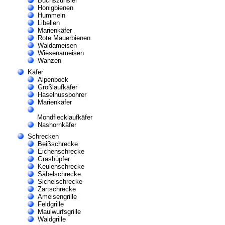
Buchszünsler
Honigbienen
Hummeln
Libellen
Marienkäfer
Rote Mauerbienen
Waldameisen
Wiesenameisen
Wanzen
Käfer
Alpenbock
Großlaufkäfer
Haselnussbohrer
Marienkäfer
Mondflecklaufkäfer
Nashornkäfer
Schrecken
Beißschrecke
Eichenschrecke
Grashüpfer
Keulenschrecke
Säbelschrecke
Sichelschrecke
Zartschrecke
Ameisengrille
Feldgrille
Maulwurfsgrille
Waldgrille