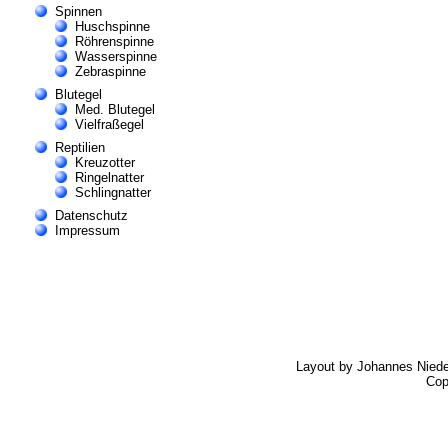
Spinnen
Huschspinne
Röhrenspinne
Wasserspinne
Zebraspinne
Blutegel
Med. Blutegel
Vielfraßegel
Reptilien
Kreuzotter
Ringelnatter
Schlingnatter
Datenschutz
Impressum
Layout by Johannes Nied
Cop