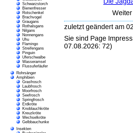
Die Jagda
Schwarzstorch
Bienenfresser
Weite
Rotschenkel
Brachvogel
Graugans
zuletzt geändert am 0
Rothalsgans
Nilgans
Nonnengans
Sie sind Page Impres
Uhu
Flamingo
07.08.2026: 72)
Streifengans
Pinguin
Uferschwalbe
Wasseramsel
Flussuferläufer
Rohrsänger
Amphibien
Grasfrosch
Laubfrosch
Moorfrosch
Seefrosch
Springfrosch
Erdkröte
Knoblauchkröte
Kreuzkröte
Wechselkröte
Gelbbauchunke
Insekten