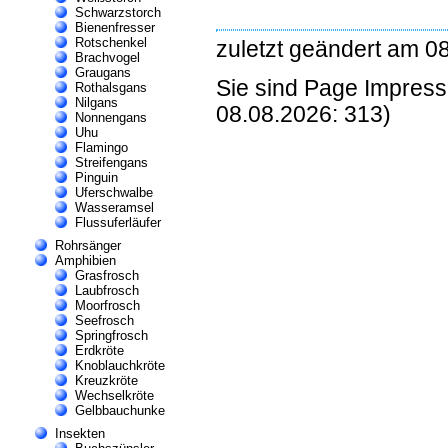
Schwarzstorch
Bienenfresser
Rotschenkel
zuletzt geändert am 0
Brachvogel
Graugans
Sie sind Page Impres
Rothalsgans
Nilgans
08.08.2026: 313)
Nonnengans
Uhu
Flamingo
Streifengans
Pinguin
Uferschwalbe
Wasseramsel
Flussuferläufer
Rohrsänger
Amphibien
Grasfrosch
Laubfrosch
Moorfrosch
Seefrosch
Springfrosch
Erdkröte
Knoblauchkröte
Kreuzkröte
Wechselkröte
Gelbbauchunke
Insekten