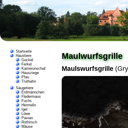
Startseite
Maulwurfsgrille
Haustiere
Gockel
Ferkel
Maulswurfsgrille
(Gry
Kamerunschaf
Hausziege
Pfau
Truthahn
Säugetiere
Erdmännchen
Fledermaus
Fuchs
Hermelin
Igel
Löwe
Pavian
Rothirsch
Mäuse