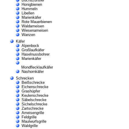
Buchszünsler
Honigbienen
Hummeln
Libellen
Marienkäfer
Rote Mauerbienen
Waldameisen
Wiesenameisen
Wanzen
Käfer
Alpenbock
Großlaufkäfer
Haselnussbohrer
Marienkäfer
Mondflecklaufkäfer
Nashornkäfer
Schrecken
Beißschrecke
Eichenschrecke
Grashüpfer
Keulenschrecke
Säbelschrecke
Sichelschrecke
Zartschrecke
Ameisengrille
Feldgrille
Maulwurfsgrille
Waldgrille