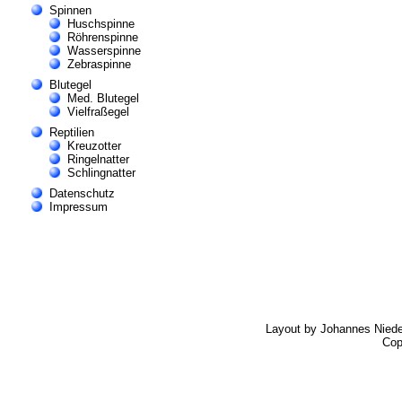
Spinnen
Huschspinne
Röhrenspinne
Wasserspinne
Zebraspinne
Blutegel
Med. Blutegel
Vielfraßegel
Reptilien
Kreuzotter
Ringelnatter
Schlingnatter
Datenschutz
Impressum
Layout by Johannes Nied
Cop