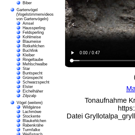
Biber
Gartenvögel
(Vogelstimmenvideos
von Gartenvögeln)
Amsel
Haussperling
Feldsperling
Kohlmeise
Blaumeise
Rotkehlchen
Buchfink
Kleiber
Ringeltaube
Mehlschwalbe
Star
Buntspecht
Grünspecht
Schwarzspecht
Elster
Ma
Eichelhäher
Zilpzalp
Tonaufnahme Kre
Vögel (weitere)
https
Wildgänse
Lachmöwe
Datei Gryllotalpa_gry
Stockente
Blaukehlchen
Rabenkrähe
Turmfalke
Weißstorch