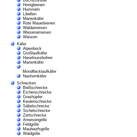
Buchszünsler
Honigbienen
Hummeln
Libellen
Marienkäfer
Rote Mauerbienen
Waldameisen
Wiesenameisen
Wanzen
Käfer
Alpenbock
Großlaufkäfer
Haselnussbohrer
Marienkäfer
Mondflecklaufkäfer
Nashornkäfer
Schrecken
Beißschrecke
Eichenschrecke
Grashüpfer
Keulenschrecke
Säbelschrecke
Sichelschrecke
Zartschrecke
Ameisengrille
Feldgrille
Maulwurfsgrille
Waldgrille