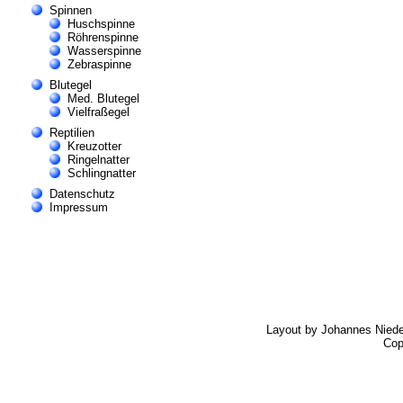
Spinnen
Huschspinne
Röhrenspinne
Wasserspinne
Zebraspinne
Blutegel
Med. Blutegel
Vielfraßegel
Reptilien
Kreuzotter
Ringelnatter
Schlingnatter
Datenschutz
Impressum
Layout by Johannes Nied
Cop