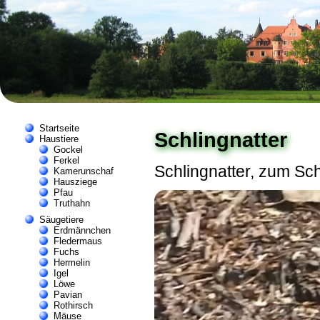
Startseite
Schlingnatter
Haustiere
Gockel
Ferkel
Schlingnatter, zum Sch
Kamerunschaf
Hausziege
Pfau
Truthahn
Säugetiere
Erdmännchen
Fledermaus
Fuchs
Hermelin
Igel
Löwe
Pavian
Rothirsch
Mäuse