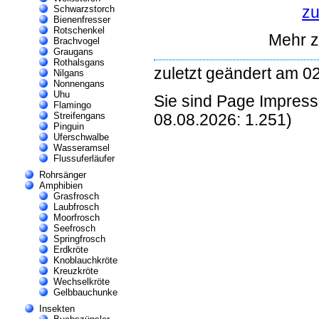
zu
Schwarzstorch
Bienenfresser
Rotschenkel
Mehr 
Brachvogel
Graugans
Rothalsgans
zuletzt geändert am 0
Nilgans
Nonnengans
Uhu
Sie sind Page Impres
Flamingo
Streifengans
08.08.2026: 1.251)
Pinguin
Uferschwalbe
Wasseramsel
Flussuferläufer
Rohrsänger
Amphibien
Grasfrosch
Laubfrosch
Moorfrosch
Seefrosch
Springfrosch
Erdkröte
Knoblauchkröte
Kreuzkröte
Wechselkröte
Gelbbauchunke
Insekten