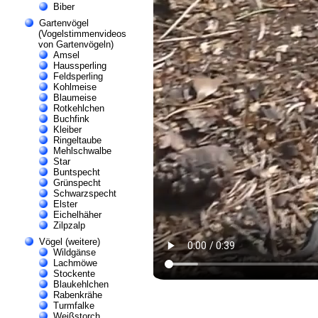
Biber
Gartenvögel
(Vogelstimmenvideos
von Gartenvögeln)
Amsel
Haussperling
Feldsperling
Kohlmeise
Blaumeise
Rotkehlchen
Buchfink
Kleiber
Ringeltaube
Mehlschwalbe
Star
Buntspecht
Grünspecht
Schwarzspecht
Elster
Eichelhäher
Zilpzalp
Vögel (weitere)
Wildgänse
Lachmöwe
Stockente
Blaukehlchen
Rabenkrähe
Turmfalke
Weißstorch