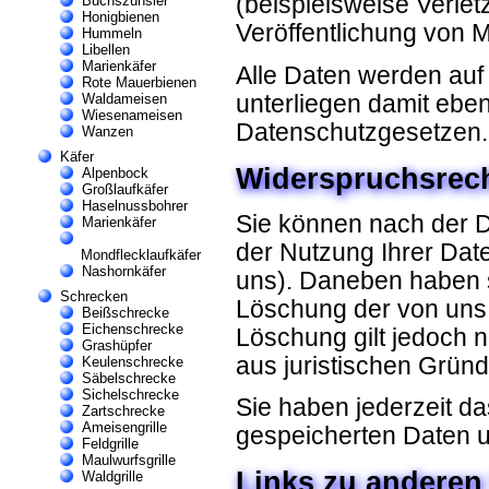
(beispielsweise Verle
Buchszünsler
Honigbienen
Veröffentlichung von M
Hummeln
Libellen
Marienkäfer
Alle Daten werden auf
Rote Mauerbienen
Waldameisen
unterliegen damit ebe
Wiesenameisen
Datenschutzgesetzen.
Wanzen
Käfer
Widerspruchsrech
Alpenbock
Großlaufkäfer
Haselnussbohrer
Sie können nach der 
Marienkäfer
der Nutzung Ihrer Date
Mondflecklaufkäfer
Nashornkäfer
uns). Daneben haben s
Schrecken
Löschung der von uns
Beißschrecke
Eichenschrecke
Löschung gilt jedoch ni
Grashüpfer
aus juristischen Grün
Keulenschrecke
Säbelschrecke
Sichelschrecke
Sie haben jederzeit da
Zartschrecke
Ameisengrille
gespeicherten Daten u
Feldgrille
Maulwurfsgrille
Links zu anderen
Waldgrille