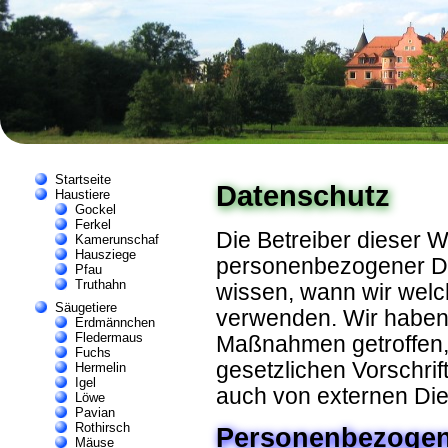
Startseite
Datenschutz
Haustiere
Gockel
Ferkel
Die Betreiber dieser 
Kamerunschaf
Hausziege
personenbezogener Da
Pfau
Truthahn
wissen, wann wir welc
Säugetiere
verwenden. Wir haben 
Erdmännchen
Fledermaus
Maßnahmen getroffen, d
Fuchs
gesetzlichen Vorschri
Hermelin
Igel
auch von externen Die
Löwe
Pavian
Rothirsch
Personenbezogen
Mäuse