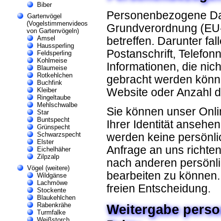
Biber
Personenbezogene Da
Gartenvögel
(Vogelstimmenvideos
Grundverordnung (EU-
von Gartenvögeln)
Amsel
betreffen. Darunter fa
Haussperling
Postanschrift, Telefo
Feldsperling
Kohlmeise
Informationen, die nich
Blaumeise
Rotkehlchen
gebracht werden könne
Buchfink
Website oder Anzahl de
Kleiber
Ringeltaube
Mehlschwalbe
Sie können unser Onli
Star
Buntspecht
Ihrer Identität anseh
Grünspecht
Schwarzspecht
werden keine persönl
Elster
Anfrage an uns richte
Eichelhäher
Zilpzalp
nach anderen persönli
Vögel (weitere)
bearbeiten zu können. 
Wildgänse
Lachmöwe
freien Entscheidung.
Stockente
Blaukehlchen
Rabenkrähe
Weitergabe perso
Turmfalke
Weißstorch