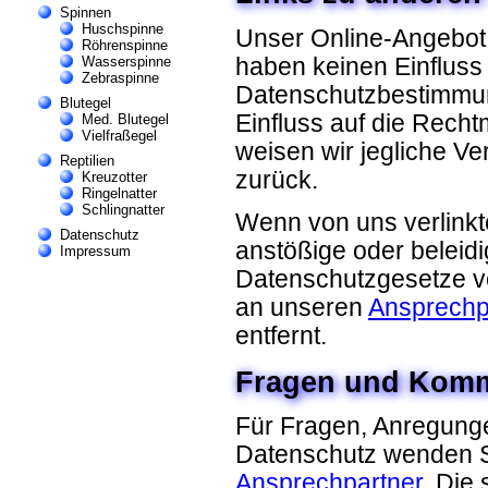
Spinnen
Huschspinne
Unser Online-Angebot 
Röhrenspinne
haben keinen Einfluss 
Wasserspinne
Zebraspinne
Datenschutzbestimmung
Blutegel
Einfluss auf die Recht
Med. Blutegel
Vielfraßegel
weisen wir jegliche Ve
Reptilien
zurück.
Kreuzotter
Ringelnatter
Schlingnatter
Wenn von uns verlink
Datenschutz
anstößige oder beleid
Impressum
Datenschutzgesetze ve
an unseren
Ansprechp
entfernt.
Fragen und Kom
Für Fragen, Anregun
Datenschutz wenden Si
Ansprechpartner
. Die