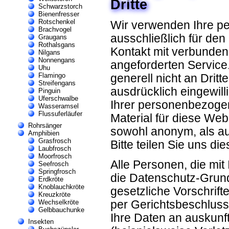
Dritte
Schwarzstorch
Bienenfresser
Rotschenkel
Wir verwenden Ihre p
Brachvogel
ausschließlich für de
Graugans
Rothalsgans
Kontakt mit verbunde
Nilgans
Nonnengans
angeforderten Service
Uhu
Flamingo
generell nicht an Dritt
Streifengans
ausdrücklich eingewill
Pinguin
Uferschwalbe
Ihrer personenbezogen
Wasseramsel
Flussuferläufer
Material für diese Web
Rohrsänger
sowohl anonym, als a
Amphibien
Grasfrosch
Bitte teilen Sie uns di
Laubfrosch
Moorfrosch
Alle Personen, die mit
Seefrosch
Springfrosch
die Datenschutz-Gru
Erdkröte
Knoblauchkröte
gesetzliche Vorschrift
Kreuzkröte
Wechselkröte
per Gerichtsbeschluss 
Gelbbauchunke
Ihre Daten an auskunf
Insekten