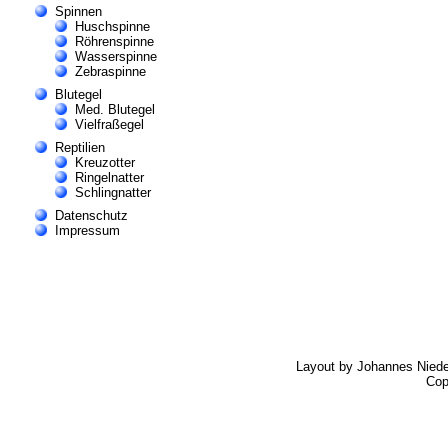
Spinnen
Huschspinne
Röhrenspinne
Wasserspinne
Zebraspinne
Blutegel
Med. Blutegel
Vielfraßegel
Reptilien
Kreuzotter
Ringelnatter
Schlingnatter
Datenschutz
Impressum
Layout by Johannes Nied
Cop