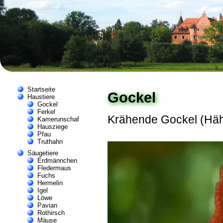
Startseite
Gockel
Haustiere
Gockel
Ferkel
Krähende Gockel (Häh
Kamerunschaf
Hausziege
Pfau
Truthahn
Säugetiere
Erdmännchen
Fledermaus
Fuchs
Hermelin
Igel
Löwe
Pavian
Rothirsch
Mäuse