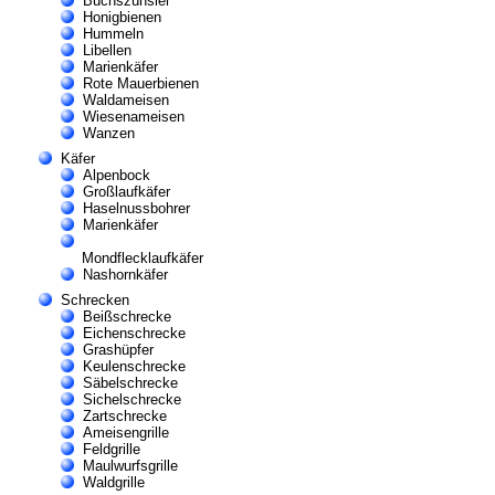
Buchszünsler
Honigbienen
Hummeln
Libellen
Marienkäfer
Rote Mauerbienen
Waldameisen
Wiesenameisen
Wanzen
Käfer
Alpenbock
Großlaufkäfer
Haselnussbohrer
Marienkäfer
Mondflecklaufkäfer
Nashornkäfer
Schrecken
Beißschrecke
Eichenschrecke
Grashüpfer
Keulenschrecke
Säbelschrecke
Sichelschrecke
Zartschrecke
Ameisengrille
Feldgrille
Maulwurfsgrille
Waldgrille