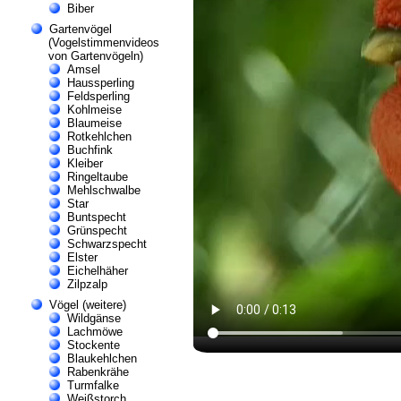
Biber
Gartenvögel
(Vogelstimmenvideos
von Gartenvögeln)
Amsel
Haussperling
Feldsperling
Kohlmeise
Blaumeise
Rotkehlchen
Buchfink
Kleiber
Ringeltaube
Mehlschwalbe
Star
Buntspecht
Grünspecht
Schwarzspecht
Elster
Eichelhäher
Zilpzalp
Vögel (weitere)
Wildgänse
Lachmöwe
Stockente
Blaukehlchen
Rabenkrähe
Turmfalke
Weißstorch