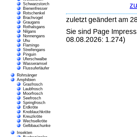
zu
Schwarzstorch
Bienenfresser
Rotschenkel
Brachvogel
zuletzt geändert am 2
Graugans
Rothalsgans
Sie sind Page Impres
Nilgans
Nonnengans
08.08.2026: 1.274)
Uhu
Flamingo
Streifengans
Pinguin
Uferschwalbe
Wasseramsel
Flussuferläufer
Rohrsänger
Amphibien
Grasfrosch
Laubfrosch
Moorfrosch
Seefrosch
Springfrosch
Erdkröte
Knoblauchkröte
Kreuzkröte
Wechselkröte
Gelbbauchunke
Insekten