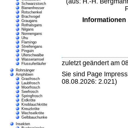
(aus:
H.-H. Bergman
Schwarzstorch
Bienenfresser
Rotschenkel
Brachvogel
Informationen
Graugans
Rothalsgans
Nilgans
Nonnengans
Uhu
Flamingo
Streifengans
Pinguin
Uferschwalbe
Wasseramsel
zuletzt geändert am 0
Flussuferläufer
Rohrsänger
Sie sind Page Impres
Amphibien
Grasfrosch
08.08.2026: 2.021)
Laubfrosch
Moorfrosch
Seefrosch
Springfrosch
Erdkröte
Knoblauchkröte
Kreuzkröte
Wechselkröte
Gelbbauchunke
Insekten