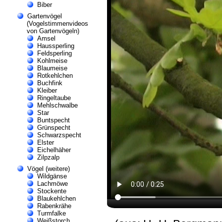
Biber
Gartenvögel
(Vogelstimmenvideos
von Gartenvögeln)
Amsel
Haussperling
Feldsperling
Kohlmeise
Blaumeise
Rotkehlchen
Buchfink
Kleiber
Ringeltaube
Mehlschwalbe
Star
Buntspecht
Grünspecht
Schwarzspecht
Elster
Eichelhäher
Zilpzalp
Vögel (weitere)
Wildgänse
Lachmöwe
Stockente
Blaukehlchen
Rabenkrähe
Turmfalke
Weißstorch