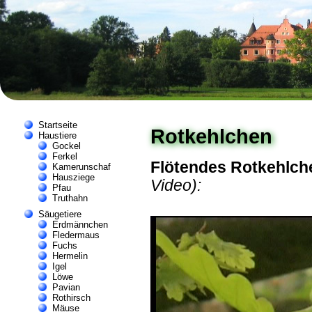
Startseite
Rotkehlchen
Haustiere
Gockel
Ferkel
Flötendes Rotkehlch
Kamerunschaf
Hausziege
Video):
Pfau
Truthahn
Säugetiere
Erdmännchen
Fledermaus
Fuchs
Hermelin
Igel
Löwe
Pavian
Rothirsch
Mäuse