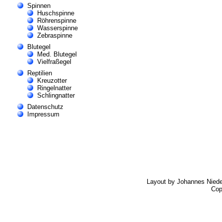
Spinnen
Huschspinne
Röhrenspinne
Wasserspinne
Zebraspinne
Blutegel
Med. Blutegel
Vielfraßegel
Reptilien
Kreuzotter
Ringelnatter
Schlingnatter
Datenschutz
Impressum
Layout by Johannes Nied
Cop