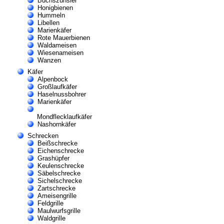
Buchszünsler
Honigbienen
Hummeln
Libellen
Marienkäfer
Rote Mauerbienen
Waldameisen
Wiesenameisen
Wanzen
Käfer
Alpenbock
Großlaufkäfer
Haselnussbohrer
Marienkäfer
Mondflecklaufkäfer
Nashornkäfer
Schrecken
Beißschrecke
Eichenschrecke
Grashüpfer
Keulenschrecke
Säbelschrecke
Sichelschrecke
Zartschrecke
Ameisengrille
Feldgrille
Maulwurfsgrille
Waldgrille