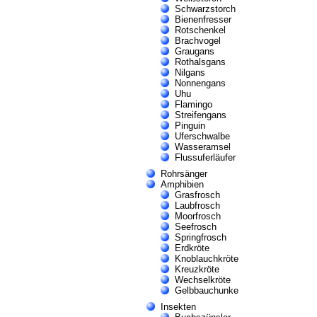
Schwarzstorch
Bienenfresser
Rotschenkel
Brachvogel
Graugans
Rothalsgans
Nilgans
Nonnengans
Uhu
Flamingo
Streifengans
Pinguin
Uferschwalbe
Wasseramsel
Flussuferläufer
Rohrsänger
Amphibien
Grasfrosch
Laubfrosch
Moorfrosch
Seefrosch
Springfrosch
Erdkröte
Knoblauchkröte
Kreuzkröte
Wechselkröte
Gelbbauchunke
Insekten