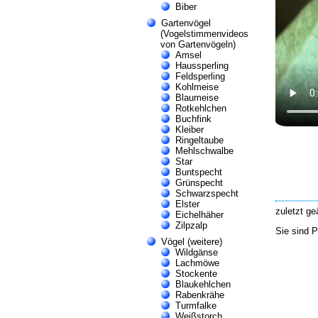
Biber
Gartenvögel
(Vogelstimmenvideos
von Gartenvögeln)
Amsel
Haussperling
Feldsperling
Kohlmeise
Blaumeise
Rotkehlchen
Buchfink
Kleiber
Ringeltaube
Mehlschwalbe
Star
Buntspecht
Grünspecht
Schwarzspecht
Elster
zuletzt g
Eichelhäher
Zilpzalp
Sie sind 
Vögel (weitere)
Wildgänse
Lachmöwe
Stockente
Blaukehlchen
Rabenkrähe
Turmfalke
Weißstorch