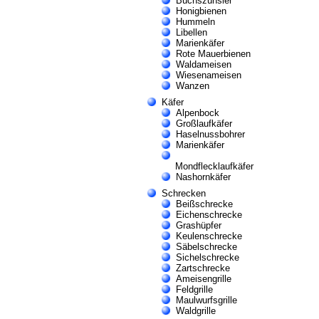
Buchszünsler
Honigbienen
Hummeln
Libellen
Marienkäfer
Rote Mauerbienen
Waldameisen
Wiesenameisen
Wanzen
Käfer
Alpenbock
Großlaufkäfer
Haselnussbohrer
Marienkäfer
Mondflecklaufkäfer
Nashornkäfer
Schrecken
Beißschrecke
Eichenschrecke
Grashüpfer
Keulenschrecke
Säbelschrecke
Sichelschrecke
Zartschrecke
Ameisengrille
Feldgrille
Maulwurfsgrille
Waldgrille