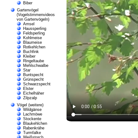
Biber
Gartenvögel
(Vogelstimmenvideos
von Gartenvögeln)
Amsel
Haussperling
Feldsperling
Kohlmeise
Blaumeise
Rotkehlchen
Buchfink
Kleiber
Ringeltaube
Mehlschwalbe
Star
Buntspecht
Grünspecht
Schwarzspecht
Elster
Eichelhäher
Zilpzalp
Vögel (weitere)
Wildgänse
Lachmöwe
Stockente
Blaukehlchen
Rabenkrähe
Turmfalke
Weißstorch