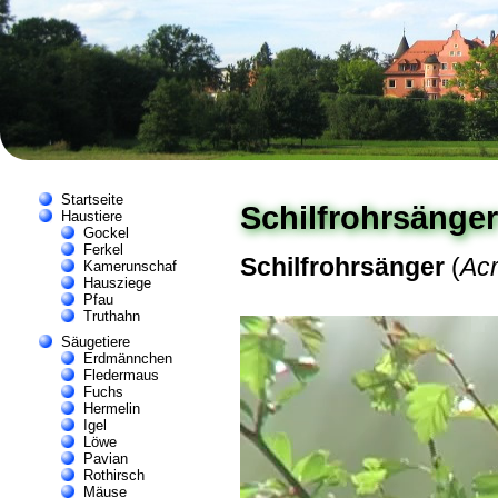
Startseite
Schilfrohrsänger
Haustiere
Gockel
Ferkel
Schilfrohrsänger
(
Ac
Kamerunschaf
Hausziege
Pfau
Truthahn
Säugetiere
Erdmännchen
Fledermaus
Fuchs
Hermelin
Igel
Löwe
Pavian
Rothirsch
Mäuse