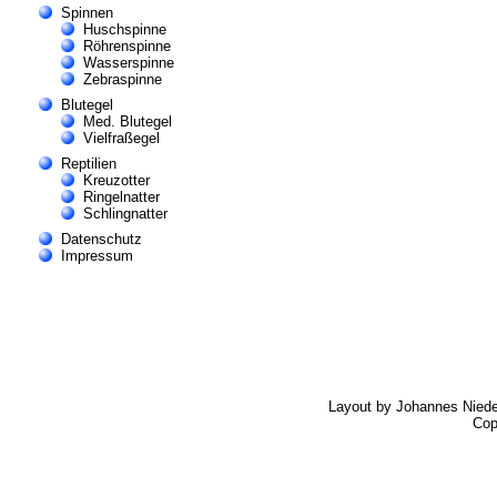
Spinnen
Huschspinne
Röhrenspinne
Wasserspinne
Zebraspinne
Blutegel
Med. Blutegel
Vielfraßegel
Reptilien
Kreuzotter
Ringelnatter
Schlingnatter
Datenschutz
Impressum
Layout by Johannes Nied
Cop