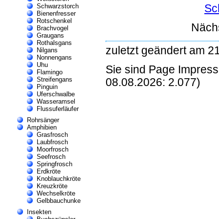
Sc
Schwarzstorch
Bienenfresser
Rotschenkel
Näch
Brachvogel
Graugans
Rothalsgans
zuletzt geändert am 2
Nilgans
Nonnengans
Uhu
Sie sind Page Impres
Flamingo
Streifengans
08.08.2026: 2.077)
Pinguin
Uferschwalbe
Wasseramsel
Flussuferläufer
Rohrsänger
Amphibien
Grasfrosch
Laubfrosch
Moorfrosch
Seefrosch
Springfrosch
Erdkröte
Knoblauchkröte
Kreuzkröte
Wechselkröte
Gelbbauchunke
Insekten