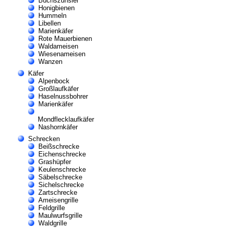
Buchszünsler
Honigbienen
Hummeln
Libellen
Marienkäfer
Rote Mauerbienen
Waldameisen
Wiesenameisen
Wanzen
Käfer
Alpenbock
Großlaufkäfer
Haselnussbohrer
Marienkäfer
Mondflecklaufkäfer
Nashornkäfer
Schrecken
Beißschrecke
Eichenschrecke
Grashüpfer
Keulenschrecke
Säbelschrecke
Sichelschrecke
Zartschrecke
Ameisengrille
Feldgrille
Maulwurfsgrille
Waldgrille